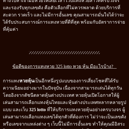
ทางไปหาเจ้ามือหวยให้เสียเวลา เว็บแทงหวยลาวที่ครบวงจร
และรองรับทุกเลขดัง คือตัวเลือกที่ไม่ควรพลาด ด้วยบริการที่
สะดวก รวดเร็ว และไม่มีการอั้นเลข คุณสามารถมั่นใจได้ว่าจะ
ได้รับประสบการณ์การแทงหวยที่ดีที่สุด พร้อมกับอัตราการจ่าย
ที่คุ้มค่า
ข้อดีของการแทงหวย 325 lotto หวย หุ้น มีอะไรบ้าง?
การแทง
หวยหุ้น
เป็นอีกหนึ่งรูปแบบของการเสี่ยงโชคที่ได้รับ
ความนิยมอย่างมากในปัจจุบัน เนื่องจากสามารถเล่นได้ทุกวัน
โดยอิงจากดัชนีตลาดหุ้นต่างประเทศ หวยหุ้นเปิดโอกาสให้ผู้
เล่นสามารถเลือกแทงหุ้นไทยและหุ้นต่างประเทศหลากหลายรูป
แบบ และเว็บ
325 lotto
ที่ให้บริการแทงหวยหุ้นอย่างครบวงจร ผู้
เล่นสามารถเลือกแทงเลขได้ทุกตัวที่ต้องการ ไม่ว่าจะเป็นเลขดัง
หรือเลขจากแหล่งต่าง ๆ เว็บนี้ไม่มีการอั้นเลข ทำให้คุณมีอิสระ