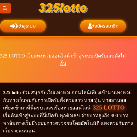
Skip
to
content
เข้าสู่ระบบ
สมัครสมาชิก
325 LOTTO เว็บแทงหวยออนไลน์ เข้าสู่ระบบเปิดรับเลขดังไม่
อั้น
325 lotto
ร่วมสนุกกับเว็บแทงหวยออนไลน์เพียงเข้ามาแทงหวย
กับทางเว็บพบกับการเปิดรับทั้งหวยลาว หวย หุ้น หวยฮานอย
325 LOTTO
เพียงเข้ามาที่นี่ครบวงจรเรื่องหวยออนไลน์
เริ่มต้นเข้าสู่ระบบที่นี่เปิดรับทุกตัวเลข จ่ายบาทสูงถึง 900 บาท
พรอ้มทางเว็บมีระบบการตรวจผลโดยอัตโนมัติ แทงหวยกับทาง
เว็บรวยแน่นอน