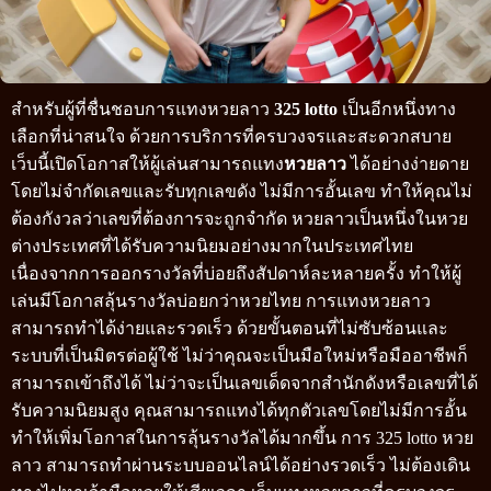
สำหรับผู้ที่ชื่นชอบการแทงหวยลาว
325 lotto
เป็นอีกหนึ่งทาง
เลือกที่น่าสนใจ ด้วยการบริการที่ครบวงจรและสะดวกสบาย
เว็บนี้เปิดโอกาสให้ผู้เล่นสามารถแทง
หวยลาว
ได้อย่างง่ายดาย
โดยไม่จำกัดเลขและรับทุกเลขดัง ไม่มีการอั้นเลข ทำให้คุณไม่
ต้องกังวลว่าเลขที่ต้องการจะถูกจำกัด หวยลาวเป็นหนึ่งในหวย
ต่างประเทศที่ได้รับความนิยมอย่างมากในประเทศไทย
เนื่องจากการออกรางวัลที่บ่อยถึงสัปดาห์ละหลายครั้ง ทำให้ผู้
เล่นมีโอกาสลุ้นรางวัลบ่อยกว่าหวยไทย การแทงหวยลาว
สามารถทำได้ง่ายและรวดเร็ว ด้วยขั้นตอนที่ไม่ซับซ้อนและ
ระบบที่เป็นมิตรต่อผู้ใช้ ไม่ว่าคุณจะเป็นมือใหม่หรือมืออาชีพก็
สามารถเข้าถึงได้ ไม่ว่าจะเป็นเลขเด็ดจากสำนักดังหรือเลขที่ได้
รับความนิยมสูง คุณสามารถแทงได้ทุกตัวเลขโดยไม่มีการอั้น
ทำให้เพิ่มโอกาสในการลุ้นรางวัลได้มากขึ้น การ 325 lotto หวย
ลาว สามารถทำผ่านระบบออนไลน์ได้อย่างรวดเร็ว ไม่ต้องเดิน