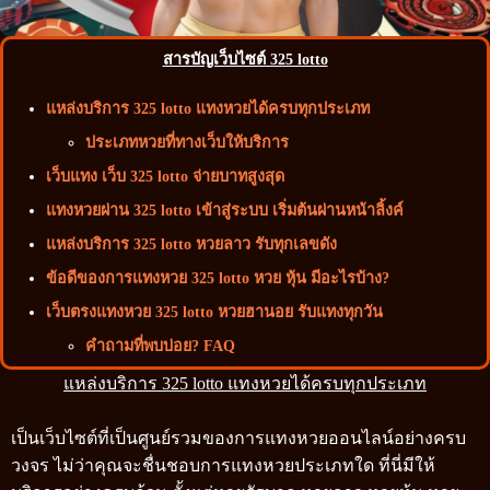
สารบัญเว็บไซต์ 325 lotto
แหล่งบริการ 325 lotto แทงหวยได้ครบทุกประเภท
ประเภทหวยที่ทางเว็บให้บริการ
เว็บแทง เว็บ 325 lotto จ่ายบาทสูงสุด
แทงหวยผ่าน 325 lotto เข้าสู่ระบบ เริ่มต้นผ่านหน้าลิ้งค์
แหล่งบริการ 325 lotto หวยลาว รับทุกเลขดัง
ข้อดีของการแทงหวย 325 lotto หวย หุ้น มีอะไรบ้าง?
เว็บตรงแทงหวย 325 lotto หวยฮานอย รับแทงทุกวัน
คำถามที่พบบ่อย? FAQ
แหล่งบริการ 325 lotto แทงหวยได้ครบทุกประเภท
เป็นเว็บไซต์ที่เป็นศูนย์รวมของการแทงหวยออนไลน์อย่างครบ
วงจร ไม่ว่าคุณจะชื่นชอบการแทงหวยประเภทใด ที่นี่มีให้