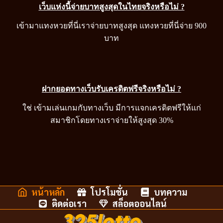
เว็บแห่งนี้จ่ายบาทสูงสุดในไทยจริงหรือไม่ ?
เข้ามาแทงหวยที่นี่เราจ่ายบาทสูงสุด แทงหวยที่นี่จ่าย 900
บาท
ฝากยอดทางเว็บรับเครดิตฟรีจริงหรือไม่ ?
ใช่ เข้ามเล่นเกมกับทางเว็บ มีการแจกเครดิตฟรีให้แก่
สมาชิกโดยทางเราจ่ายให้สูงสุด 30%
หน้าหลัก
โปรโมชั่น
บทความ
ติดต่อเรา
สล็อตออนไลน์