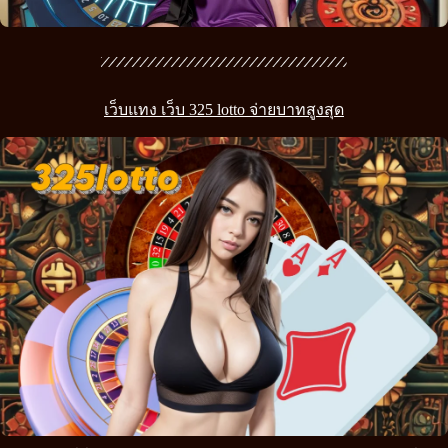
เว็บแทง เว็บ 325 lotto จ่ายบาทสูงสุด