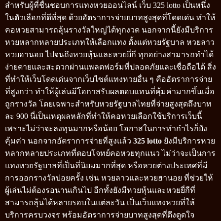
สำหรับผู้ที่ชื่นชอบการแทงหวยออนไลน์ เว็บ 325 lotto เป็นหนึ่ง
ในตัวเลือกที่ดีที่สุด ด้วยอัตราการจ่ายบาทสูงสุดที่โดดเด่น ทำให้
คอหวยสามารถลุ้นรางวัลใหญ่ได้ทุกงวด นอกจากนี้ยังมีบริการ
หวยหลากหลายประเภทให้เลือกแทง ตั้งแต่หวยรัฐบาล หวยลาว
หวยฮานอย ไปจนถึงหวยหุ้นและหวยยี่กี ทุกอย่างสามารถทำได้
ง่ายดายและสะดวกผ่านแพลตฟอร์มที่ปลอดภัยและเชื่อถือได้ สิ่ง
ที่ทำให้เว็บโดดเด่นจากเว็บไซต์แทงหวยอื่น ๆ คืออัตราการจ่าย
ที่สูงกว่า ทำให้ผู้เล่นมีโอกาสรับผลตอบแทนที่คุ้มค่ามากขึ้นเมื่อ
ถูกรางวัล โดยเฉพาะสำหรับหวยรัฐบาลไทยที่จ่ายสูงสุดถึงบาท
ละ 900 นี่เป็นเหตุผลหลักที่ทำให้คอหวยเลือกใช้บริการเว็บนี้
เพราะไม่ว่าจะลงทุนมากหรือน้อย โอกาสในการทำกำไรก็ยัง
คุ้มค่า นอกจากอัตราการจ่ายที่สูงแล้ว
325 lotto
ยังมีบริการหวย
หลากหลายประเภทที่ตอบโจทย์คอหวยทุกแนว ไม่ว่าจะเป็นการ
แทงหวยรัฐบาลที่เป็นที่นิยมมากที่สุด หรือหวยต่างประเทศที่มี
การออกรางวัลบ่อยครั้ง เช่น หวยลาวและหวยฮานอย ที่ช่วยให้
ผู้เล่นไม่ต้องรอนานเกินไป อีกทั้งยังมีหวยหุ้นและหวยยี่กีที่
สามารถลุ้นได้หลายรอบในแต่ละวัน เป็นเว็บแทงหวยที่ให้
บริการครบวงจร พร้อมอัตราการจ่ายบาทสูงสุดที่ดึงดูดใจ