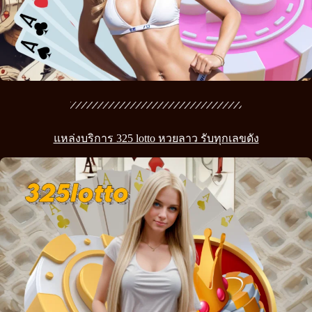
แหล่งบริการ 325 lotto หวยลาว รับทุกเลขดัง