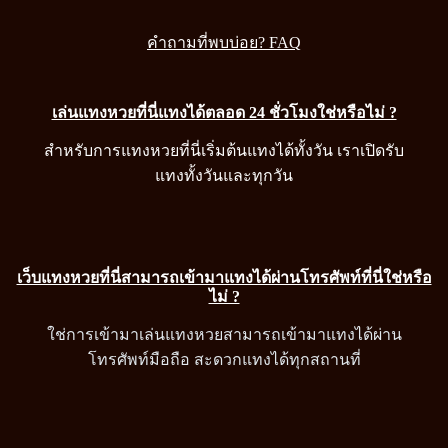
คำถามที่พบบ่อย? FAQ
เล่นแทงหวยที่นี่แทงได้ตลอด 24 ชั่วโมงใช่หรือไม่ ?
สำหรับการแทงหวยที่นี่เริ่มต้นแทงได้ทั้งวัน เราเปิดรับ
แทงทั้งวันและทุกวัน
เว็บแทงหวยที่นี่สามารถเข้ามาแทงได้ผ่านโทรศัพท์ที่นี่ใช่หรือ
ไม่ ?
ใช่การเข้ามาเล่นแทงหวยสามารถเข้ามาแทงได้ผ่าน
โทรศัพท์มือถือ สะดวกแทงได้ทุกสถานที่